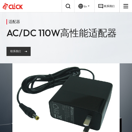
联系我们
En
磁性
电源
关于
公司简介
适配器
元件
我们
AC/DC 110W高性能适配器
研发与创新
创新驱动，助力
汽车电子
适配器
光伏储能
充电器
充电桩
工业电源
工业消费
PCBA
智能的未来
赋能全球新能源
全球著名的磁性
发展历程
解决方案
和电源解决方案
元件和电源技术
解决方案供应商
电池电量全场景智能充电
智能电源控制板
企业文化
高性能视频和音频电源
智能工业控制电源
联系我们
荣誉资质
社会责任