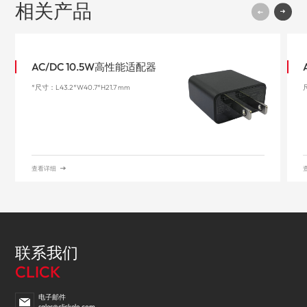
相关产品
AC/DC 10.5W高性能适配器
*尺寸：L43.2*W40.7*H21.7 mm
尺
查看详细
联系我们
CLICK
电子邮件
sales@clickele.com