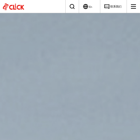
联系我们
En
磁性
电源
关于
公司简介
元件
我们
研发与创新
创新驱动，助力
汽车电子
适配器
光伏储能
充电器
充电桩
工业电源
工业消费
PCBA
智能的未来
赋能全球新能源
全球著名的磁性
发展历程
解决方案
和电源解决方案
元件和电源技术
解决方案供应商
电池电量全场景智能充电
智能电源控制板
企业文化
高性能视频和音频电源
智能工业控制电源
荣誉资质
社会责任