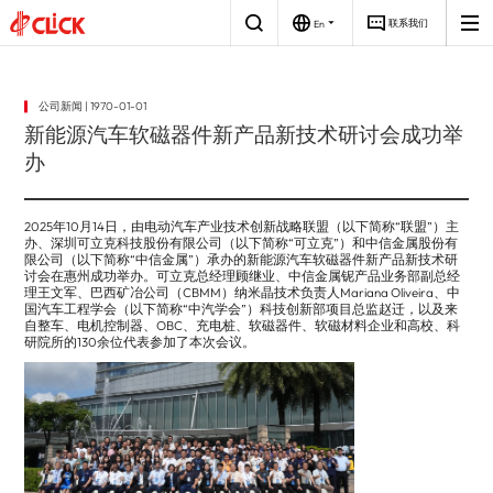
联系我们
En
磁性
电源
关于
公司简介
元件
我们
公司新闻 | 1970-01-01
研发与创新
创新驱动，助力
汽车电子
适配器
光伏储能
充电器
充电桩
工业电源
工业消费
PCBA
智能的未来
新能源汽车软磁器件新产品新技术研讨会成功举
赋能全球新能源
全球著名的磁性
发展历程
解决方案
和电源解决方案
元件和电源技术
办
解决方案供应商
电池电量全场景智能充电
智能电源控制板
企业文化
高性能视频和音频电源
智能工业控制电源
荣誉资质
2025年10月14日，由电动汽车产业技术创新战略联盟（以下简称“联盟”）主
社会责任
办、深圳可立克科技股份有限公司（以下简称“可立克”）和中信金属股份有
限公司（以下简称“中信金属”）承办的新能源汽车软磁器件新产品新技术研
讨会在惠州成功举办。可立克总经理顾继业、中信金属铌产品业务部副总经
理王文军、巴西矿冶公司（CBMM）纳米晶技术负责人Mariana Oliveira、中
国汽车工程学会（以下简称“中汽学会”）科技创新部项目总监赵迁，以及来
自整车、电机控制器、OBC、充电桩、软磁器件、软磁材料企业和高校、科
研院所的130余位代表参加了本次会议。