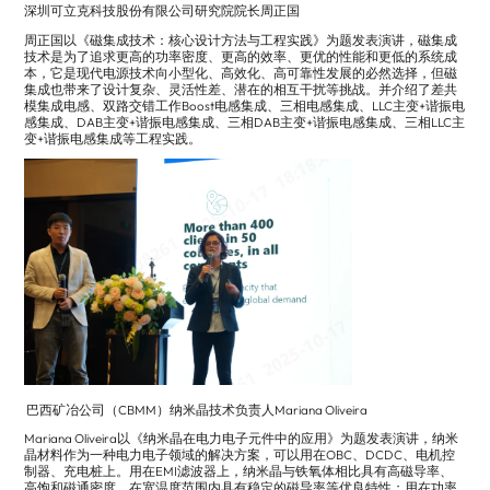
深圳可立克科技股份有限公司研究院院长周正国
周正国以《磁集成技术：核心设计方法与工程实践》为题发表演讲，磁集成
技术是为了追求更高的功率密度、更高的效率、更优的性能和更低的系统成
本，它是现代电源技术向小型化、高效化、高可靠性发展的必然选择，但磁
集成也带来了设计复杂、灵活性差、潜在的相互干扰等挑战。并介绍了差共
模集成电感、双路交错工作Boost电感集成、三相电感集成、LLC主变+谐振电
感集成、DAB主变+谐振电感集成、三相DAB主变+谐振电感集成、三相LLC主
变+谐振电感集成等工程实践。
巴西矿冶公司（CBMM）纳米晶技术负责人Mariana Oliveira
Mariana Oliveira以《纳米晶在电力电子元件中的应用》为题发表演讲，纳米
晶材料作为一种电力电子领域的解决方案，可以用在OBC、DCDC、电机控
制器、充电桩上。用在EMI滤波器上，纳米晶与铁氧体相比具有高磁导率、
高饱和磁通密度、在宽温度范围内具有稳定的磁导率等优良特性；用在功率