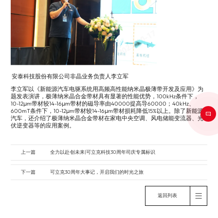
安泰科技股份有限公司非晶业务负责人李立军
李立军以《新能源汽车电驱系统用高频高性能纳米晶极薄带开发及应用》为
题发表演讲，极薄纳米晶合金带材具有显著的性能优势，100kHz条件下，
10-12μm带材较14-16μm带材的磁导率由40000提高导60000；40kHz、
600mT条件下，10-12μm带材较14-16μm带材损耗降低15%以上。除了新能源
汽车，还介绍了极薄纳米晶合金带材在家电中央空调、风电储能变流器、光
伏逆变器等的应用案例。
上一篇
全力以赴·创未来|可立克科技30周年司庆专属标识
下一篇
可立克30周年大事记，开启我们的时光之旅
返回列表