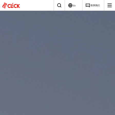
联系我们
En
磁性
电源
关于
公司简介
元件
我们
研发与创新
创新驱动，助力
汽车电子
适配器
光伏储能
充电器
充电桩
工业电源
工业消费
PCBA
智能的未来
赋能全球新能源
全球著名的磁性
发展历程
解决方案
和电源解决方案
元件和电源技术
解决方案供应商
电池电量全场景智能充电
智能电源控制板
企业文化
高性能视频和音频电源
智能工业控制电源
荣誉资质
社会责任