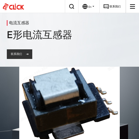
联系我们
En
磁性
电源
关于
公司简介
电流互感器
元件
我们
E形电流互感器
研发与创新
创新驱动，助力
汽车电子
适配器
光伏储能
充电器
充电桩
工业电源
工业消费
PCBA
智能的未来
赋能全球新能源
全球著名的磁性
发展历程
解决方案
和电源解决方案
元件和电源技术
解决方案供应商
电池电量全场景智能充电
智能电源控制板
企业文化
高性能视频和音频电源
智能工业控制电源
联系我们
荣誉资质
社会责任