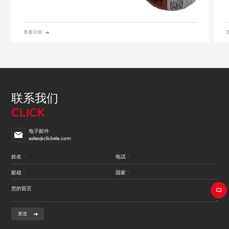
*电感量：3.1mH-8.6mH @10kHz
0.72mH-2.6mH @100kHz
*额定电流：20A
查看详细
联系我们
CLICK
电子邮件
sales@clickele.com
姓名
*
电话
*
邮箱
*
国家
*
您的留言
*
发送